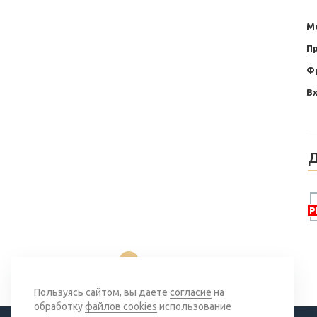
М
П
Ф
В
Д
Вернуться к списку
Пользуясь сайтом, вы даете
согласие
на
обработку
файлов cookies
использование