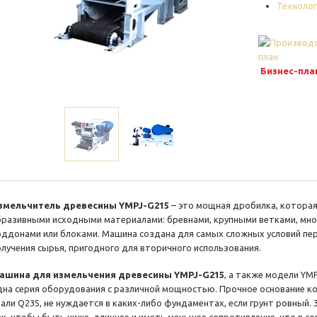
Технолог
Бизнес-пла
змельчитель древесины YMPJ-G215
– это мощная дробилка, которая
бразивными исходными материалами: бревнами, крупными ветками, мн
оддонами или блоками. Машина создана для самых сложных условий пе
олучения сырья, пригодного для вторичного использования.
ашина для измельчения древесины YMPJ-G215
, а также модели YM
дна серия оборудования с различной мощностью. Прочное основание ко
тали Q235, не нуждается в каких-либо фундаментах, если грунт ровный.