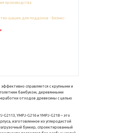
ия производства
н
 эффективно справляется с крупными и
оголетним бамбуком, деревянными
реработки отходов древесины с целью
PJ-G2113, YMPJ-G216 и YMPJ-G218 – это
рпуса, изготовленное из углеродистой
 Загрузочный бункер, спроектированный