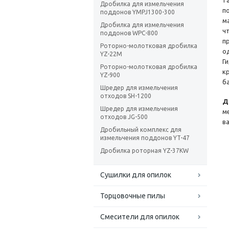
т
Дробилка для измельчения
п
поддонов YMPJ1300-300
м
Дробилка для измельчения
ч
поддонов WPC-800
п
Роторно-молотковая дробилка
о
YZ-22M
Г
Роторно-молотковая дробилка
к
YZ-900
б
Шредер для измельчения
отходов SH-1200
Д
Шредер для измельчения
м
отходов JG-500
в
Дробильный комплекс для
измельчения поддонов YT-47
Дробилка роторная YZ-37KW
Сушилки для опилок
Торцовочные пилы
Смесители для опилок