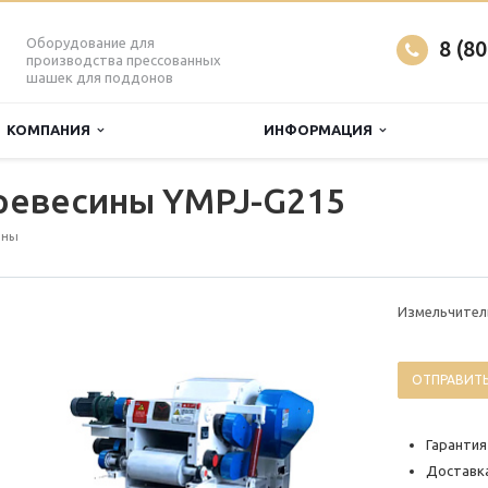
Оборудование для
8 (8
производства прессованных
шашек для поддонов
КОМПАНИЯ
ИНФОРМАЦИЯ
ревесины YMPJ-G215
ины
Измельчител
ОТПРАВИТЬ
Гарантия
Доставка