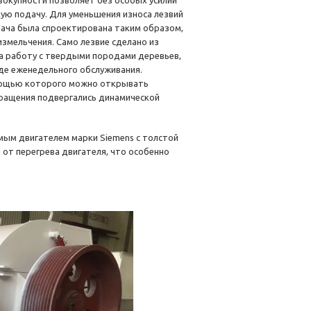
овокупности позволяет без особых усилий
ую подачу. Для уменьшения износа лезвий
дача была спроектирована таким образом,
змельчения. Само лезвие сделано из
на работу с твердыми породами деревьев,
оде еженедельного обслуживания.
омощью которого можно открывать
вращения подвергались динамической
ым двигателем марки Siemens с толстой
от перегрева двигателя, что особенно