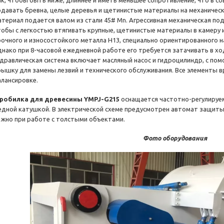
ак, чтобы быть ниже, длиннее и иметь меньшее сопротивление, что в с
одавать бревна, целые деревья и щетинистые материалы на механическ
атериал подается валом из стали 45# Mn. Агрессивная механическая по
тобы с легкостью втягивать крупные, щетинистые материалы в камеру и
рочного и износостойкого металла H13, специально ориентированного 
днако при 8-часовой ежедневной работе его требуется затачивать в х
идравлическая система включает масляный насос и гидроцилиндр, с п
рышку для замены лезвий и технического обслуживания. Все элементы 
алансировке.
робилка для древесины YMPJ-G215
оснащается частотно-регулируем
едной катушкой. В электрической схеме предусмотрен автомат защиты 
ажно при работе с толстыми объектами.
Фото оборудования