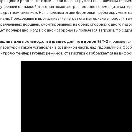
 принципом работы. Каждый такой блок загружается первичным сырьем
нутренней мешалкой, которая помогает равномерно перемещать матер
вадратным сечением. На начальном этапе формовки трубы окружены на
энами. Прессование и проталкивание нагретого материала в полости тр
араллельных поршней, смонтированных на обеих сторонах одного гидро
дет поочередно: когда с одной стороны выполняется загрузка, то с друг
ашина для производства шашек для поддонов 9ST-2
управляется
ппаратурой также установлен в срединной части, над гидравликой. Осо
онтролю температурных режимов, статистика отображается на цифро