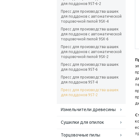
для поддонов 9ST-6-2
Пресс для производства шашек
для поддонов с автоматической
торцовочной пилой 9SX-4
Пресс для производства шашек
для поддонов с автоматической
торцовочной пилой 9SX-6
Пресс для производства шашек
для поддонов c автоматической
торцовочной пилой 9SX-2
П
Пресс для производства шашек
э
для поддонов 9ST-6
п
Пресс для производства шашек
д
для поддонов 9ST-4
т
Пресс для производства шашек
п
для поддонов 9ST-2
п
д
Измельчители древесины
С
к
Сушилки для опилок
е
т
Торцовочные пилы