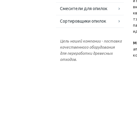
и
в
Смесители для опилок
к
т
Сортировщики опилок
п
и
Цель нашей компании - поставка
М
качественного оборудования
а
для переработки древесных
к
отходов.