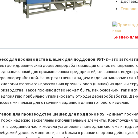
Доставка
Технолог
Бизнес-пла
ресс для производства шашек для поддонов 9ST-2
– это автомат
лектрогидравлический деревоперерабатывающий станок непрерывного 
редназначенный для промышленных предприятий, связанных с индустр
еревопереработкой. Непосредственная задача изделия заключается в 
ехнологии «горячего» прессования прочных опор (шашек) из щепы и стр
роизводства. Такое производство может быть, как основным, так и в
редприятию прибыльно утилизировать отходы деревообработки. Данн
исковыми пилами для отсечения заданной длины готового изделия.
танок для производства шашек для поддонов 9ST-2
имеет прочну
оторой надежно закреплены исполнительные элементы. Конструкция пр
сть, в срединной части модели установлена приводная система и гидра
ребуемый уровень мощности, а по бокам в разные стороны действуют 