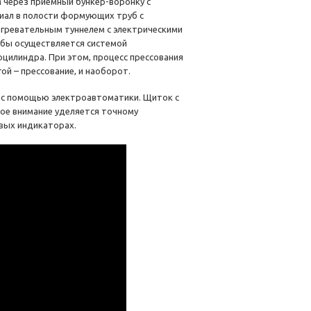
 через приемный бункер-воронку с
иал в полости формующих труб с
гревательным туннелем с электрическими
убы осуществляется системой
цилиндра. При этом, процесс прессования
ой – прессование, и наоборот.
 с помощью электроавтоматики. Щиток с
бое внимание уделяется точному
вых индикаторах.