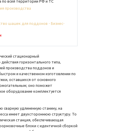
 по всей территории РФ и ТС
ия производства
н
ический стационарный
действия горизонтального типа,
ией производства поддонов и
быстром и качественном изготовлении по
ужки, оставшихся от основного
спомогательным; оно поможет
ое оборудование комплектуется
ю сварную удлиненную станину, на
есса имеет двухстороннюю структуру. То
влическая станция, обеспечивающая
формовочные блоки с идентичной сборкой