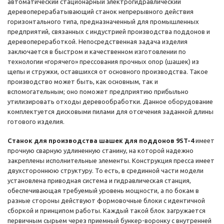
автоматический стационарный электрогидравлический
деревоперерабатывающий станок непрерывного действия
горизонтального типа, предназначенный для промышленных
предприятий, связанных с индустрией производства поддонов и
деревопереработкой. Непосредственная задача изделия
заключается в быстром и качественном изготовлении по
технологии «горячего» прессования прочных опор (шашек) из
щепы и стружки, оставшихся от основного производства. Такое
производство может быть, как основным, так и
вспомогательным; оно поможет предприятию прибыльно
утилизировать отходы деревообработки. Данное оборудование
комплектуется дисковыми пилами для отсечения заданной длины
готового изделия.
Станок для производства шашек для поддонов 9ST-4
имеет
прочную сварную удлиненную станину, на которой надежно
закреплены исполнительные элементы. Конструкция пресса имеет
двухстороннюю структуру. То есть, в срединной части модели
установлена приводная система и гидравлическая станция,
обеспечивающая требуемый уровень мощности, а по бокам в
разные стороны действуют формовочные блоки с идентичной
сборкой и принципом работы. Каждый такой блок загружается
первичным сырьем через приемный бункер-воронку с внутренней