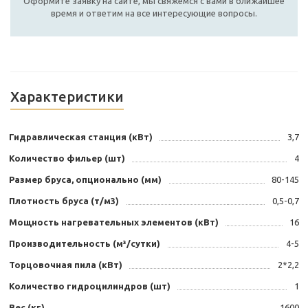
Оформите заявку на сайте, мы свяжемся с вами в ближайшее
время и ответим на все интересующие вопросы.
Характеристики
Гидравлическая станция (кВт)
3,7
Количество фильер (шт)
4
Размер бруса, опционально (мм)
80-145
Плотность бруса (т/м3)
0,5-0,7
Мощность нагревательных элементов (кВт)
16
Производительность (м³/сутки)
4-5
Торцовочная пила (кВт)
2*2,2
Количество гидроцилиндров (шт)
1
Вес (кг)
1600